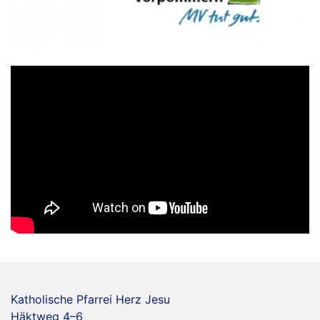
Katholische Pfarrei Herz Jesu
Häktweg 4–6