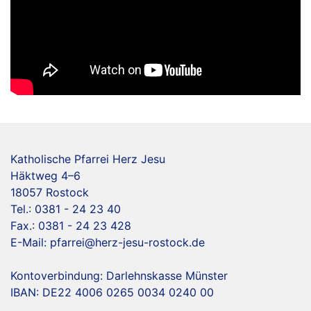
Katholische Pfarrei Herz Jesu
Häktweg 4–6
18057 Rostock
Tel.: 0381 - 24 23 40
Fax.: 0381 - 24 23 428
E-Mail:
pfarrei@herz-jesu-rostock.de
Kontoverbindung: Darlehnskasse Münster
IBAN: DE22 4006 0265 0034 0240 00