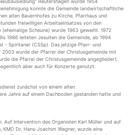
 „Neubausiedlung“ Reutershagen wurde 1954
enehmigung konnte die Gemeinde landwirtschaftliche
n alten Bauernhofes zu Kirche, Pfarrhaus und
nden freiwilligen Arbeitseinsatzes von den
he (ehemalige Scheune) wurde 1963 geweiht. 1972
 Bis 1986 leiteten Jesuiten die Gemeinde, ab 1994
t - Spiritaner (CSSp). Das jetzige Pfarr- und
 2003 wurde der Pfarrer der Christusgemeinde mit
urde die Pfarrei der Christusgemeinde angegliedert.
legentlich aber auch für Konzerte genutzt.
sdienst zunächst von einem alten
rere Jahre auf einem Dachboden gestanden hatte und
 Auf Intervention des Organisten Karl Müller und auf
n, KMD Dr. Hans-Joachim Wagner, wurde eine