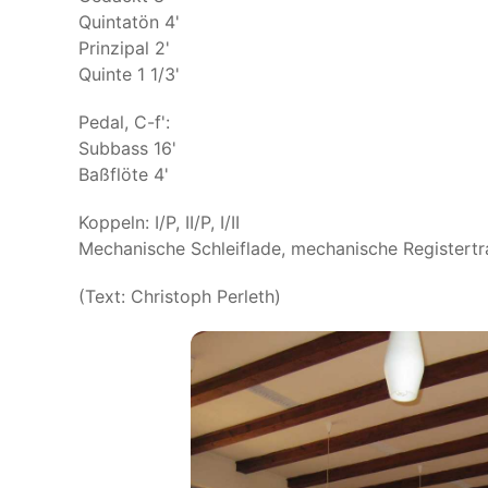
Quintatön 4'
Prinzipal 2'
Quinte 1 1/3'
Pedal, C-f':
Subbass 16'
Baßflöte 4'
Koppeln: I/P, II/P, I/II
Mechanische Schleiflade, mechanische Registertr
(Text: Christoph Perleth)