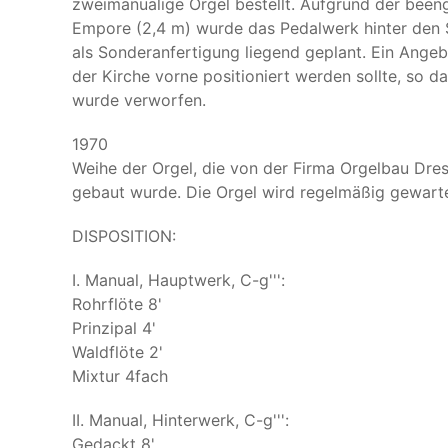
zweimanualige Orgel bestellt. Aufgrund der been
Empore (2,4 m) wurde das Pedalwerk hinter den Sp
als Sonderanfertigung liegend geplant. Ein Ange
der Kirche vorne positioniert werden sollte, so 
wurde verworfen.
1970
Weihe der Orgel, die von der Firma Orgelbau Dr
gebaut wurde. Die Orgel wird regelmäßig gewartet
DISPOSITION:
I. Manual, Hauptwerk, C-g''':
Rohrflöte 8'
Prinzipal 4'
Waldflöte 2'
Mixtur 4fach
II. Manual, Hinterwerk, C-g''':
Gedackt 8'