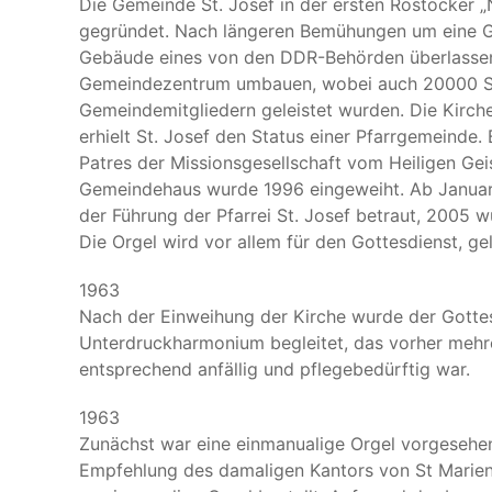
Die Gemeinde St. Josef in der ersten Rostocker
gegründet. Nach längeren Bemühungen um eine G
Gebäude eines von den DDR-Behörden überlassene
Gemeindezentrum umbauen, wobei auch 20000 Stu
Gemeindemitgliedern geleistet wurden. Die Kirc
erhielt St. Josef den Status einer Pfarrgemeinde.
Patres der Missionsgesellschaft vom Heiligen Geis
Gemeindehaus wurde 1996 eingeweiht. Ab Januar
der Führung der Pfarrei St. Josef betraut, 2005 w
Die Orgel wird vor allem für den Gottesdienst, ge
1963
Nach der Einweihung der Kirche wurde der Gotte
Unterdruckharmonium begleitet, das vorher meh
entsprechend anfällig und pflegebedürftig war.
1963
Zunächst war eine einmanualige Orgel vorgesehen.
Empfehlung des damaligen Kantors von St Marie