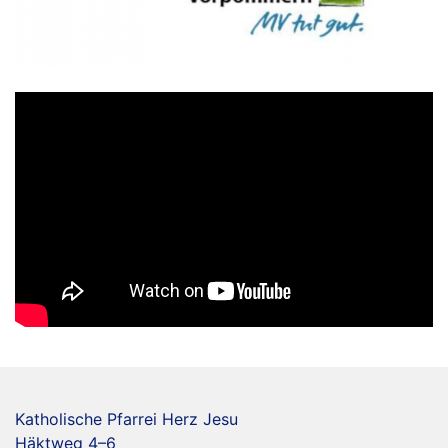
Katholische Pfarrei Herz Jesu
Häktweg 4–6